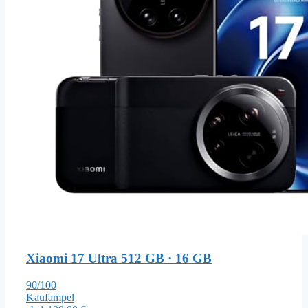
Xiaomi 17 Ultra
512 GB · 16 GB
90/100
Kaufampel