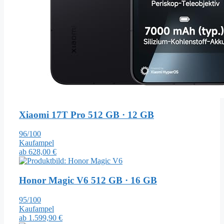
Xiaomi 17T Pro
512 GB · 12 GB
96/100
Kaufampel
ab
628,00 €
Honor Magic V6
512 GB · 16 GB
95/100
Kaufampel
ab
1.599,90 €