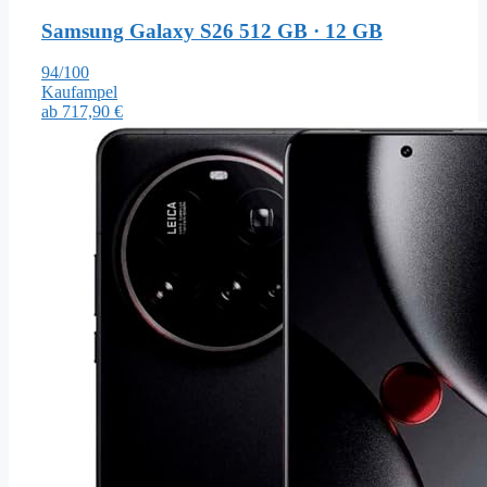
Samsung Galaxy S26
512 GB · 12 GB
94/100
Kaufampel
ab
717,90 €