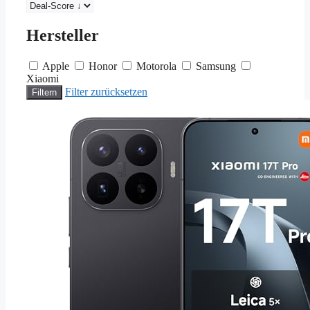
Deals
Deals
sortieren
Hersteller
Apple
Honor
Motorola
Samsung
Xiaomi
Filter zurücksetzen
Filtern