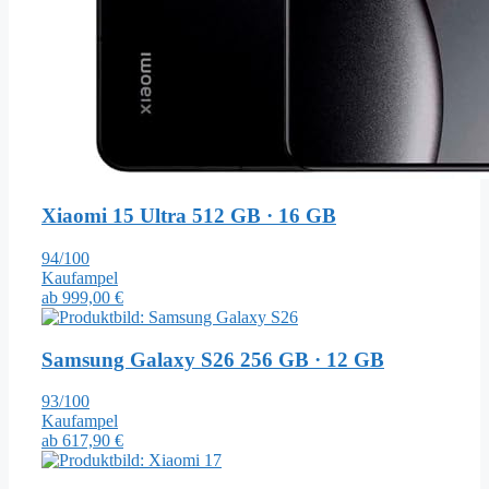
Xiaomi 15 Ultra
512 GB · 16 GB
94/100
Kaufampel
ab
999,00 €
Samsung Galaxy S26
256 GB · 12 GB
93/100
Kaufampel
ab
617,90 €