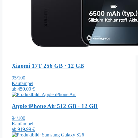
Xiaomi 17T
256 GB · 12 GB
95/100
Kaufampel
ab
459,00 €
Apple iPhone Air
512 GB · 12 GB
94/100
Kaufampel
ab
919,99 €