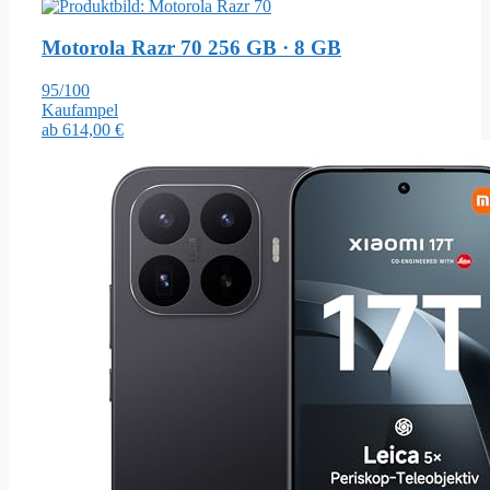
Motorola Razr 70
256 GB · 8 GB
95/100
Kaufampel
ab
614,00 €