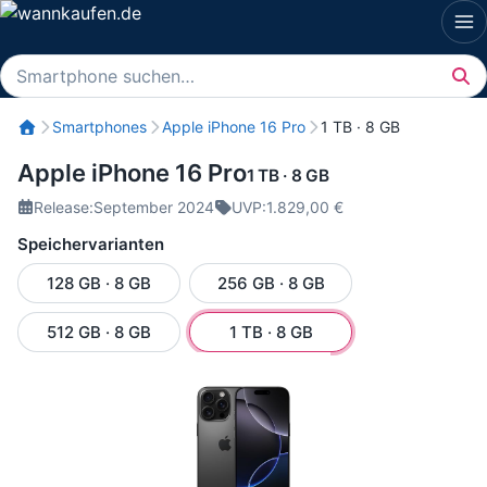
Zum
Me
Inhalt
springen
Suche
Smartphones
Apple iPhone 16 Pro
1 TB · 8 GB
Apple iPhone 16 Pro
1 TB · 8 GB
Release:
September 2024
UVP:
1.829,00 €
Speichervarianten
128 GB · 8 GB
256 GB · 8 GB
512 GB · 8 GB
1 TB · 8 GB