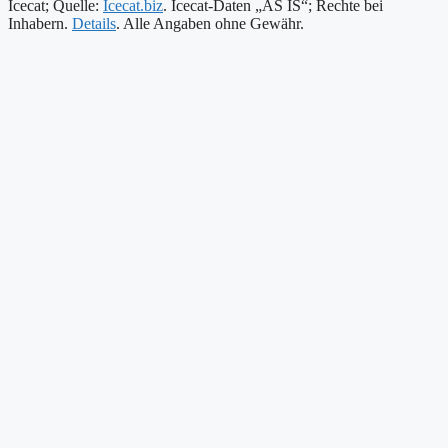
Icecat; Quelle:
Icecat.biz
. Icecat-Daten „AS IS“; Rechte bei
Inhabern.
Details
. Alle Angaben ohne Gewähr.