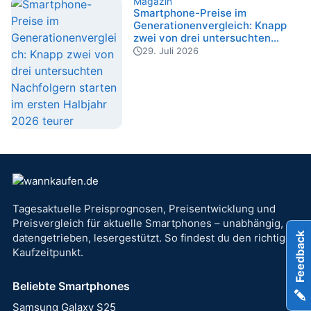
Magazin
Smartphone-Preise im
Generationenvergleich: Knapp
zwei von drei untersuchten
Nachfolgern starten im ersten
29. Juli 2026
Halbjahr 2026 teurer
Website-Footer
Tagesaktuelle Preisprognosen, Preisentwicklung und
Preisvergleich für aktuelle Smartphones – unabhängig,
Feedback
datengetrieben, lesergestützt. So findest du den richtigen
Kaufzeitpunkt.
Beliebte Smartphones
Samsung Galaxy S25