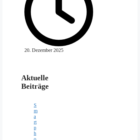
20. Dezember 2025
Aktuelle
Beiträge
S
m
a
rt
p
h
o